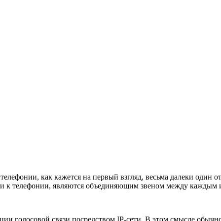
лефонии, как кажется на первый взгляд, весьма далеки один от 
ми к телефонии, являются объединяющим звеном между каждым и
ации голосовой связи посредством IP-сети. В этом смысле обычн