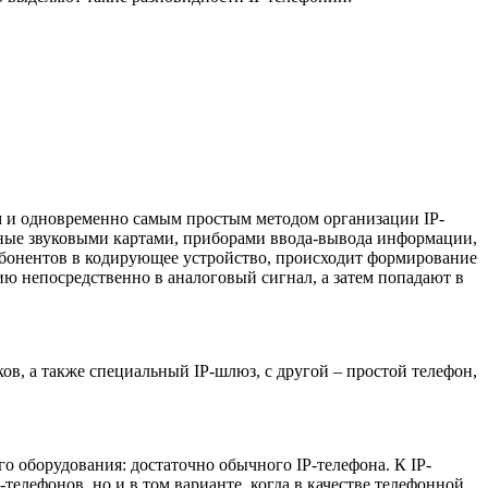
ым и одновременно самым простым методом организации IP-
нные звуковыми картами, приборами ввода-вывода информации,
бонентов в кодирующее устройство, происходит формирование
ию непосредственно в аналоговый сигнал, а затем попадают в
в, а также специальный IP-шлюз, с другой – простой телефон,
о оборудования: достаточно обычного IP-телефона. К IP-
-телефонов, но и в том варианте, когда в качестве телефонной