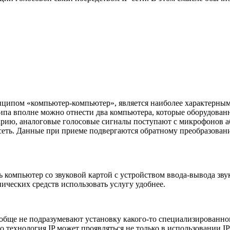
принципом «компьютер-компьютер», является наиболее характерн
типа вполне можно отнести два компьютера, которые оборудова
рию, аналоговые голосовые сигналы поступают с микрофонов а
 сеть. Данные при приеме подвергаются обратному преобразован
омпьютер со звуковой картой с устройством ввода-вывода звуко
ических средств использовать услугу удобнее.
ообще не подразумевают установку какого-то специализированног
о технология IP может проявляться не только в использовании IP